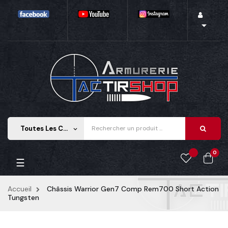

Toutes Les Catégories
keyboard_arrow_down
0
Basculer
☰
la
navigation
Accueil
Châssis Warrior Gen7 Comp Rem700 Short Action
Tungsten