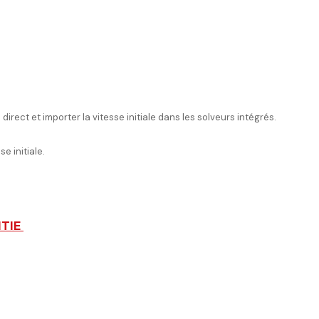
ect et importer la vitesse initiale dans les solveurs intégrés.
e initiale.
NTIE