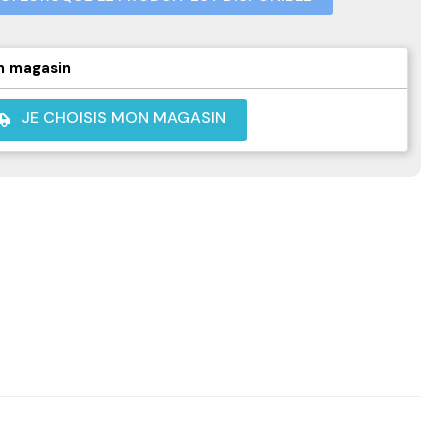
n magasin
JE CHOISIS MON MAGASIN
shuttle