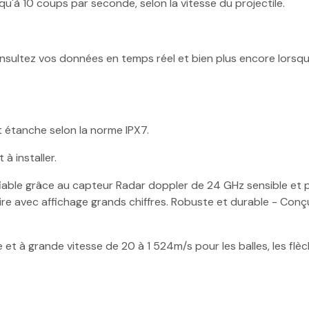
qu'à 10 coups par seconde, selon la vitesse du projectile.
consultez vos données en temps réel et bien plus encore lorsq
t étanche selon la norme IPX7.
à installer.
ble grâce au capteur Radar doppler de 24 GHz sensible et préci
 à lire avec affichage grands chiffres. Robuste et durable - Co
à grande vitesse de 20 à 1 524m/s pour les balles, les flèches,