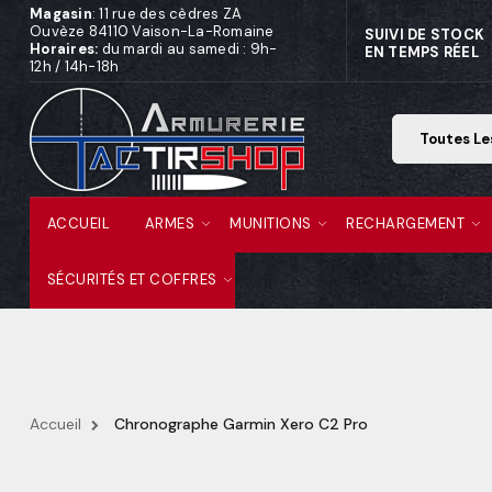
Magasin
: 11 rue des cèdres ZA
Ouvèze 84110 Vaison-La-Romaine
SUIVI DE STOCK
Horaires:
du mardi au samedi : 9h-
EN TEMPS RÉEL
12h / 14h-18h
ACCUEIL
ARMES
MUNITIONS
RECHARGEMENT
SÉCURITÉS ET COFFRES
Accueil
Chronographe Garmin Xero C2 Pro