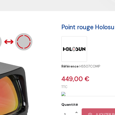
Point rouge Holo
Référence
HS507COMP
449,00 €
TTC
Quantité
AJOUTER P