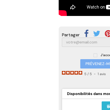
Partager
J'acc
PRÉVENEZ-MO
5
/
5
-
1
avis
Disponibilités dans mo
airport_