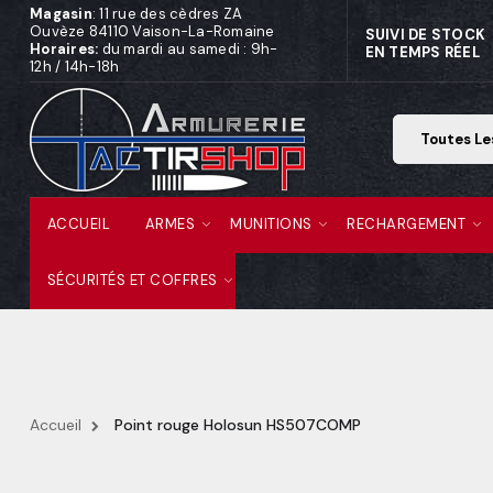
Magasin
: 11 rue des cèdres ZA
Ouvèze 84110 Vaison-La-Romaine
SUIVI DE STOCK
Horaires:
du mardi au samedi : 9h-
EN TEMPS RÉEL
12h / 14h-18h
ACCUEIL
ARMES
MUNITIONS
RECHARGEMENT
SÉCURITÉS ET COFFRES
Accueil
Point rouge Holosun HS507COMP