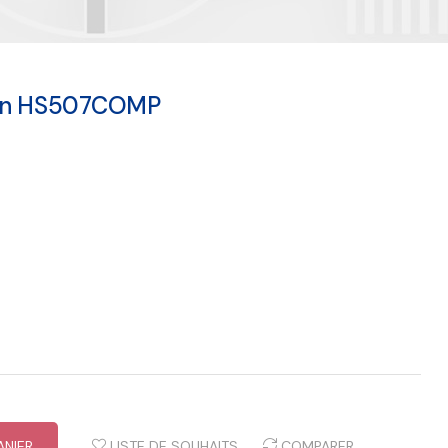
sun HS507COMP
ANIER
LISTE DE SOUHAITS
COMPARER