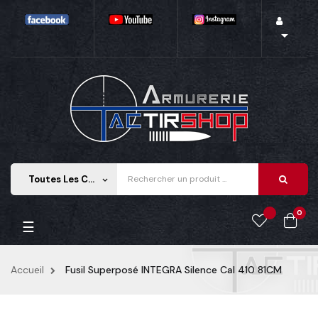

Toutes Les Catégories
keyboard_arrow_down
0
Basculer
☰
la
navigation
Accueil
Fusil Superposé INTEGRA Silence Cal 410 81CM