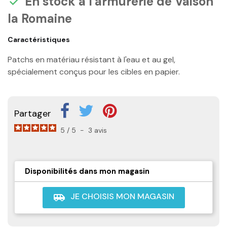
En stock à l'armurerie de Vaison

la Romaine
Caractéristiques
Patchs en matériau résistant à l'eau et au gel,
spécialement conçus pour les cibles en papier.
Partager
5
/
5
-
3
avis
Disponibilités dans mon magasin
JE CHOISIS MON MAGASIN
airport_shuttle