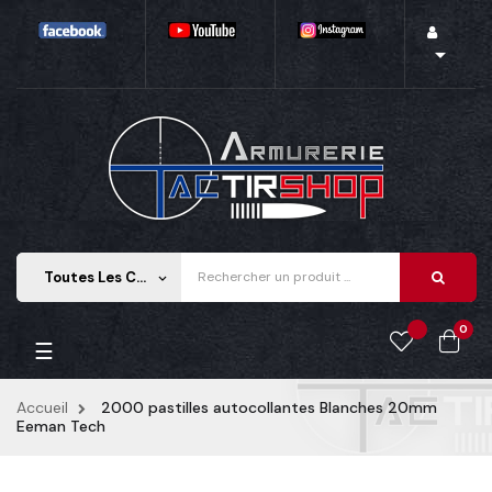

Toutes Les Catégories
keyboard_arrow_down
0
Basculer la navigation
☰
Accueil
2000 pastilles autocollantes Blanches 20mm
Eeman Tech