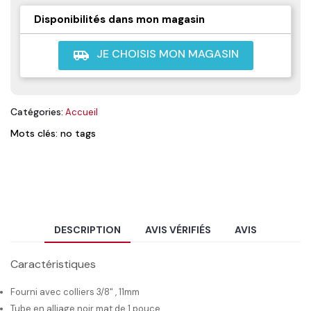
Disponibilités dans mon magasin
JE CHOISIS MON MAGASIN
airport_shuttle
Catégories:
Accueil
Mots clés: no tags
DESCRIPTION
AVIS VÉRIFIÉS
AVIS
Caractéristiques
Fourni avec colliers 3/8" , 11mm
Tube en alliage noir mat de 1 pouce