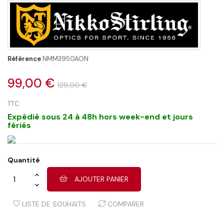
Référence
NMM3950AON
99,00 €
129,00 €
TTC
Expédié sous 24 à 48h hors week-end et jours
fériés
Quantité
AJOUTER PANIER
LISTE DE SOUHAITS
COMPARER