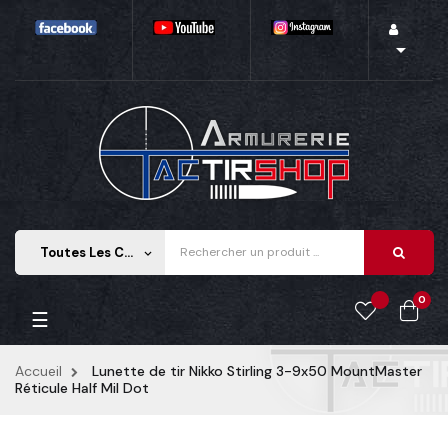

Toutes Les Catégories
keyboard_arrow_down
0
Basculer la navigation
☰
Accueil
Lunette de tir Nikko Stirling 3-9x50 MountMaster
Réticule Half Mil Dot