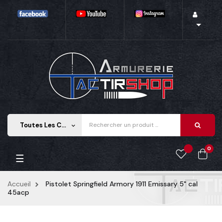

Toutes Les Catégories
keyboard_arrow_down
0
Basculer
☰
la
navigation
Accueil
Pistolet Springfield Armory 1911 Emissary 5" cal
45acp