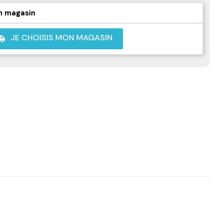
n magasin
JE CHOISIS MON MAGASIN
shuttle