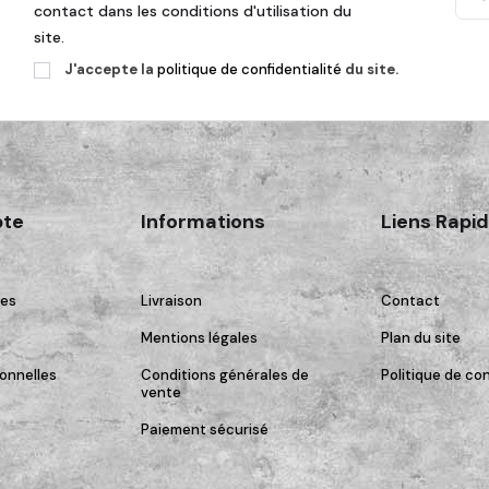
contact dans les conditions d'utilisation du
site.
J'accepte la
politique de confidentialité
du site.
te
Informations
Liens Rapi
es
Livraison
Contact
Mentions légales
Plan du site
onnelles
Conditions générales de
Politique de con
vente
Paiement sécurisé