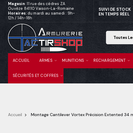
Magasin
: 11 rue des cèdres ZA
Ouvèze 84110 Vaison-La-Romaine
SUIVI DE STOCK
Horaires:
du mardi au samedi : 9h-
EN TEMPS RÉEL
12h / 14h-18h
ACCUEIL
ARMES
MUNITIONS
RECHARGEMENT
SÉCURITÉS ET COFFRES
Accueil
Montage Cantilever Vortex Précision Extented 3