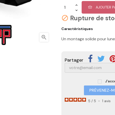
AJOUTER P
Rupture de st

Caractéristiques

Un montage solide pour lun
Partager
J'acc
PRÉVENEZ-MO
5
/
5
-
1
avis