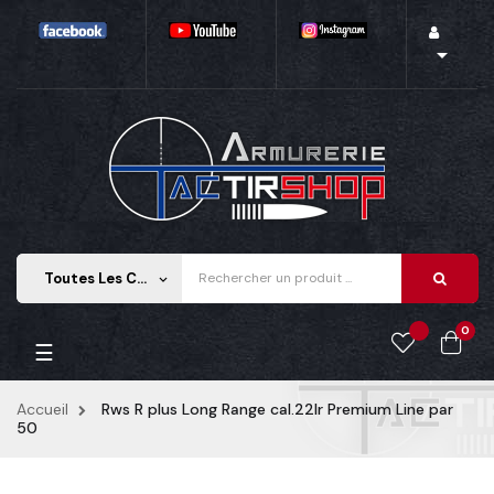

Toutes Les Catégories
keyboard_arrow_down
0
Basculer la navigation
☰
Accueil
Rws R plus Long Range cal.22lr Premium Line par
50