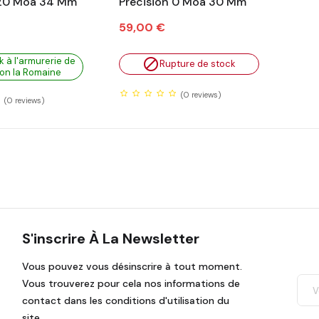
 20 Moa 34 Mm
Précision 0 Moa 30 Mm
Prix
59,00 €
k à l'armurerie de

Rupture de stock
on la Romaine
(0
reviews)
(0
reviews)
S'inscrire À La Newsletter
Vous pouvez vous désinscrire à tout moment.
Vous trouverez pour cela nos informations de
contact dans les conditions d'utilisation du
site.