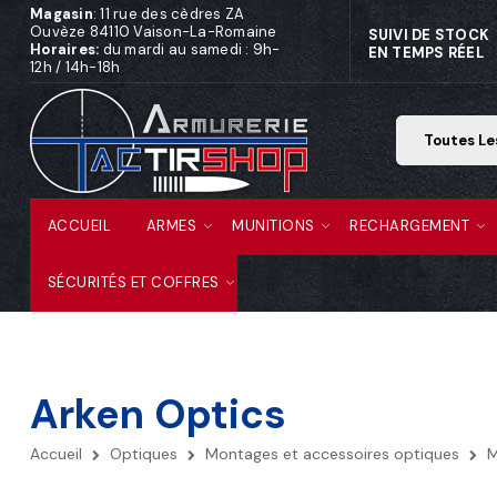
Magasin
: 11 rue des cèdres ZA
Ouvèze 84110 Vaison-La-Romaine
SUIVI DE STOCK
Horaires:
du mardi au samedi : 9h-
EN TEMPS RÉEL
12h / 14h-18h
ACCUEIL
ARMES
MUNITIONS
RECHARGEMENT
SÉCURITÉS ET COFFRES
Arken Optics
Accueil
Optiques
Montages et accessoires optiques
M