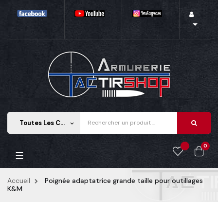

Toutes Les Catégories
keyboard_arrow_down
0
Basculer la navigation
☰
Accueil
Poignée adaptatrice grande taille pour outillages
K&M