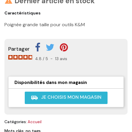
Dernier article en stock

Caractéristiques
Poignée grande taille pour outils K&M
Partager
4.8
/
5
-
13
avis
Disponibilités dans mon magasin
JE CHOISIS MON MAGASIN
airport_shuttle
Catégories:
Accueil
Mots clés: no tags