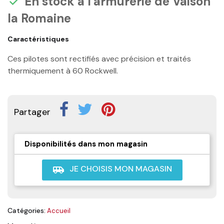
En stock à l'armurerie de Vaison

la Romaine
Caractéristiques
Ces pilotes sont rectifiés avec précision et traités
thermiquement à 60 Rockwell.
Partager
Disponibilités dans mon magasin
JE CHOISIS MON MAGASIN
airport_shuttle
Catégories:
Accueil