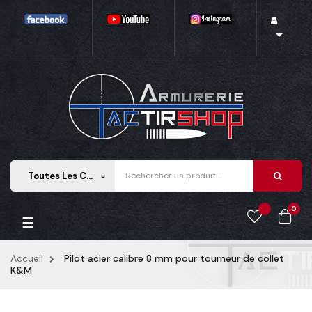

Toutes Les Catégories
keyboard_arrow_down
0
Basculer
☰
la
navigation
Accueil
Pilot acier calibre 8 mm pour tourneur de collet
K&M