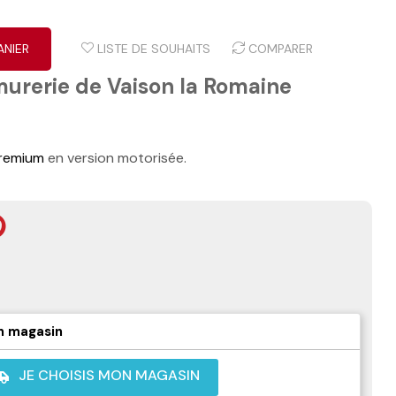
ANIER
LISTE DE SOUHAITS
COMPARER
murerie de Vaison la Romaine
remium
en version motorisée.
n magasin
JE CHOISIS MON MAGASIN
shuttle