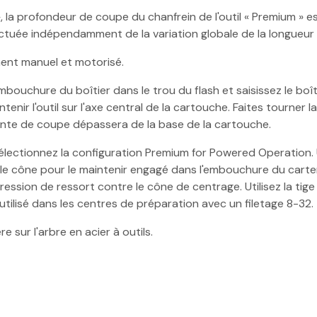
, la profondeur de coupe du chanfrein de l'outil « Premium » est
ffectuée indépendamment de la variation globale de la longueur 
ent manuel et motorisé.
'embouchure du boîtier dans le trou du flash et saisissez le b
nir l'outil sur l'axe central de la cartouche. Faites tourner la
ointe de coupe dépassera de la base de la cartouche.
e, sélectionnez la configuration Premium for Powered Operation
 le cône pour le maintenir engagé dans l'embouchure du carter.
e pression de ressort contre le cône de centrage. Utilisez la t
e utilisé dans les centres de préparation avec un filetage 8-32.
 sur l'arbre en acier à outils.