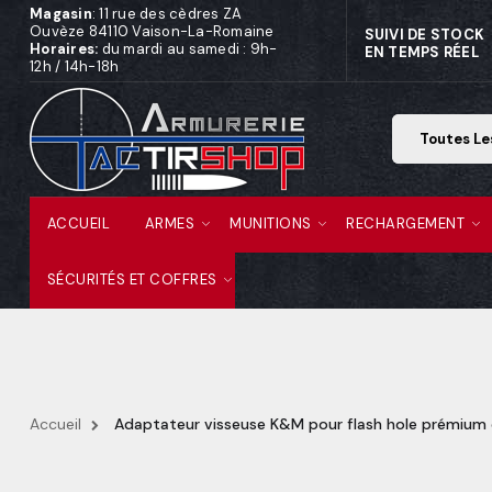
Magasin
: 11 rue des cèdres ZA
Ouvèze 84110 Vaison-La-Romaine
SUIVI DE STOCK
Horaires:
du mardi au samedi : 9h-
EN TEMPS RÉEL
12h / 14h-18h
ACCUEIL
ARMES
MUNITIONS
RECHARGEMENT
SÉCURITÉS ET COFFRES
Accueil
Adaptateur visseuse K&M pour flash hole prémium 