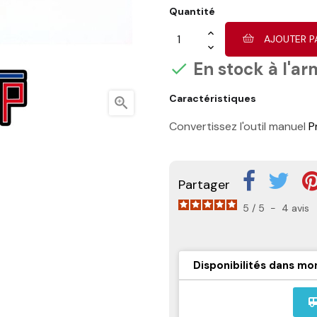
Quantité
AJOUTER P
En stock à l'ar

Caractéristiques

Convertissez l'outil manuel
P
Partager
5
/
5
-
4
avis
Disponibilités dans mo
airport_