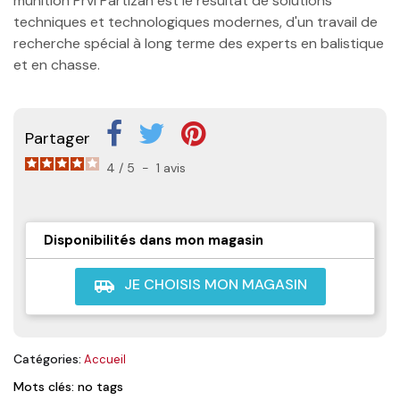
munition Prvi Partizan est le résultat de solutions
techniques et technologiques modernes, d'un travail de
recherche spécial à long terme des experts en balistique
et en chasse.
Partager
4
/
5
-
1
avis
Disponibilités dans mon magasin
JE CHOISIS MON MAGASIN
airport_shuttle
Catégories:
Accueil
Mots clés: no tags