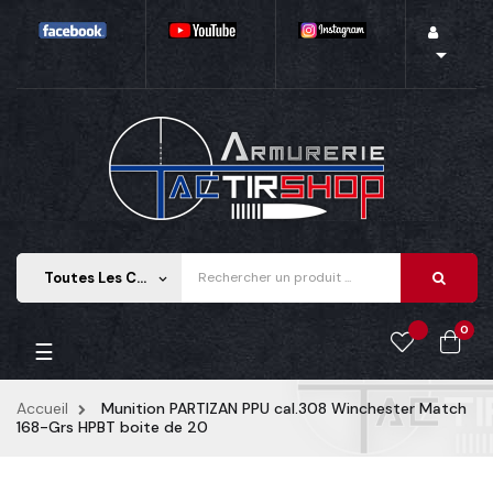

Toutes Les Catégories
keyboard_arrow_down
0
Basculer la navigation
☰
Accueil
Munition PARTIZAN PPU cal.308 Winchester Match
168-Grs HPBT boite de 20