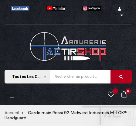

Toutes Les Catégories
keyboard_arrow_down
0
Basculer la navigation
☰
Accueil
Garde main Rossi 92 Midwest Industries M-LOK™
Handguard