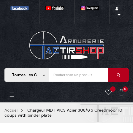

Toutes Les Catégories
keyboard_arrow_down
0
Basculer la navigation
☰
Accueil
Chargeur MDT AICS Acier 308/6.5 Creedmoor 10
coups with binder plate