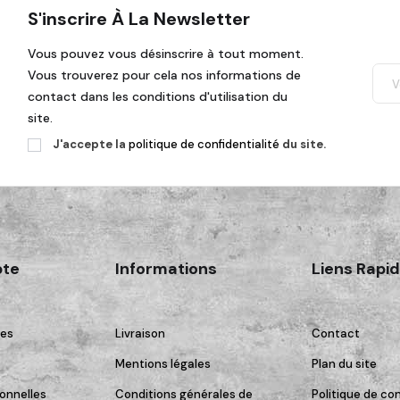
S'inscrire À La Newsletter
Vous pouvez vous désinscrire à tout moment.
Vous trouverez pour cela nos informations de
contact dans les conditions d'utilisation du
site.
J'accepte la
politique de confidentialité
du site.
te
Informations
Liens Rapi
es
Livraison
Contact
Mentions légales
Plan du site
onnelles
Conditions générales de
Politique de con