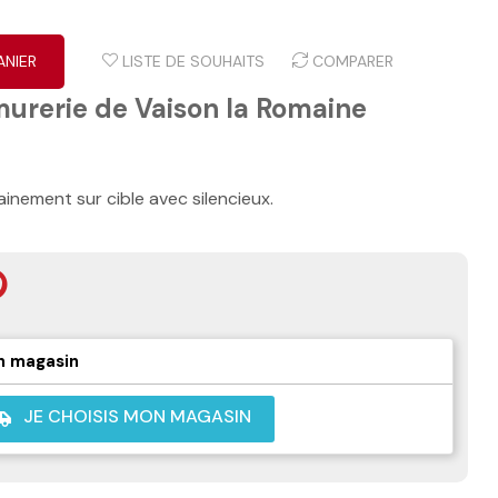
ANIER
LISTE DE SOUHAITS
COMPARER
murerie de Vaison la Romaine
ainement sur cible avec silencieux.
n magasin
JE CHOISIS MON MAGASIN
shuttle