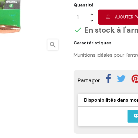
Quantité
AJOUTER P
En stock à l'ar

Caractéristiques

Munitions idéales pour l’entr
Partager
Disponibilités dans mo
airport_