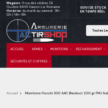
Magasin
: 11 rue des cèdres ZA
Ouvèze 84110 Vaison-La-Romaine
SUIVI DE STOCK
Horaires:
du mardi au samedi : 9h-
EN TEMPS RÉEL
12h / 14h-18h
ACCUEIL
ARMES
MUNITIONS
RECHARGEMENT
SÉCURITÉS ET COFFRES
Accueil
Munitions Fiocchi 300 AAC Blackout 200 gr FMJ Su