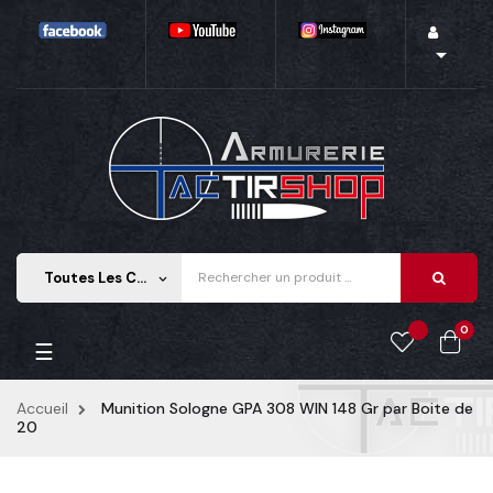

Toutes Les Catégories
keyboard_arrow_down
0
Basculer
☰
la
navigation
Accueil
Munition Sologne GPA 308 WIN 148 Gr par Boite de
20