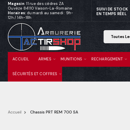
Magasin
: 11 rue des cèdres ZA
Ouvèze 84110 Vaison-La-Romaine
SUIVI DE STOCK
Horaires:
du mardi au samedi : 9h-
EN TEMPS RÉEL
12h / 14h-18h
ACCUEIL
ARMES
MUNITIONS
RECHARGEMENT
SÉCURITÉS ET COFFRES
Accueil
Chassis PRT REM 700 SA