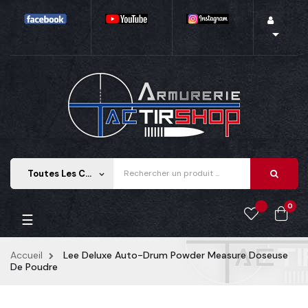

Toutes Les Catégories
keyboard_arrow_down
0
Basculer la navigation
☰
Accueil
Lee Deluxe Auto-Drum Powder Measure Doseuse
De Poudre